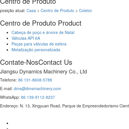
Centro de Produto
posição atual:
Casa
>
Centro de Produto
>
Coletor
Centro de Produto
Product
Cabeça de poço e árvore de Natal
Válvulas API 6A
Peças para válvulas de esfera
Metalização personalizada
Contate-Nos
Contact Us
Jiangsu Dynamics Machinery Co., Ltd
Telefone:
86 131-8608-5788
E-mail:
dms@dmsmachinery.com
WhatsApp:
86 139-9112-8237
Endereço: N. 13, Xingyuan Road, Parque de Empreendedorismo Cientí