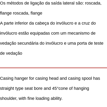
Os métodos de ligação da saída lateral são: roscada,
flange roscada, flange
A parte inferior da cabeça do invólucro e a cruz do
invólucro estão equipadas com um mecanismo de
vedação secundária do invólucro e uma porta de teste
de vedação
▂▂▂▂▂▂▂▂▂▂▂▂▂▂▂▂▂▂▂▂▂▂▂▂▂▂▂▂▂▂▂▂
Casing hanger for casing head and casing spool has
straight type seat bore and 45°cone of hanging
shoulder, with fine loading ability.