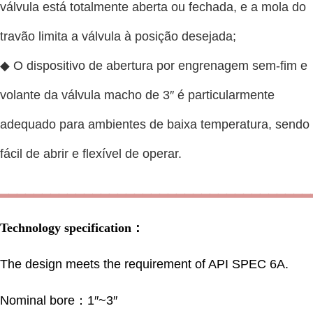
válvula está totalmente aberta ou fechada, e a mola do
travão limita a válvula à posição desejada;
◆ O dispositivo de abertura por engrenagem sem-fim e
volante da válvula macho de 3″ é particularmente
adequado para ambientes de baixa temperatura, sendo
fácil de abrir e flexível de operar.
▂▂▂▂▂▂▂▂▂▂▂▂▂▂▂▂▂▂▂▂▂▂▂▂▂▂▂▂▂▂▂▂▂▂▂▂▂
Technology specification：
The design meets the requirement of API SPEC 6A.
Nominal bore：1″~3″