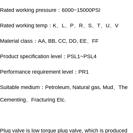
Rated working pressure：6000~15000PSI
Rated working temp：K、L、P、R、S、T、U、V
Material class：AA, BB, CC, DD, EE、FF
Product specification level：PSL1~PSL4
Performance requirement level：PR1
Suitable medium：Petroleum, Natural gas, Mud、The
Cementing、Fracturing Etc.
Plug valve is low torque plug valve, which is produced