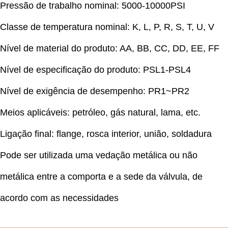
Pressão de trabalho nominal: 5000-10000PSI
Classe de temperatura nominal: K, L, P, R, S, T, U, V
Nível de material do produto: AA, BB, CC, DD, EE, FF
Nível de especificação do produto: PSL1-PSL4
Nível de exigência de desempenho: PR1~PR2
Meios aplicáveis: petróleo, gás natural, lama, etc.
Ligação final: flange, rosca interior, união, soldadura
Pode ser utilizada uma vedação metálica ou não
metálica entre a comporta e a sede da válvula, de
acordo com as necessidades
▂▂▂▂▂▂▂▂▂▂▂▂▂▂▂▂▂▂▂▂▂▂▂▂▂▂▂▂▂▂▂▂