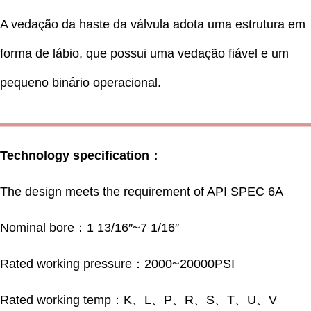
A vedação da haste da válvula adota uma estrutura em
forma de lábio, que possui uma vedação fiável e um
pequeno binário operacional.
▂▂▂▂▂▂▂▂▂▂▂▂▂▂▂▂▂▂▂▂▂▂▂▂▂▂▂▂▂▂▂▂
Technology specification：
The design meets the requirement of API SPEC 6A
Nominal bore：1 13/16″~7 1/16″
Rated working pressure：2000~20000PSI
Rated working temp：K、L、P、R、S、T、U、V